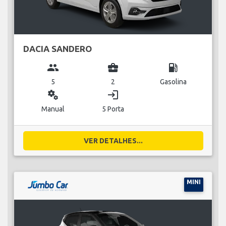
DACIA SANDERO
group
business_center
local_gas_station
5
2
Gasolina
miscellaneous_services
login
Manual
5 Porta
VER DETALHES...
MINI