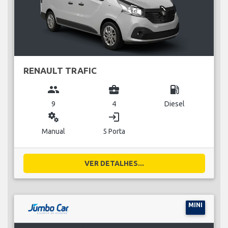
RENAULT TRAFIC
group
business_center
local_gas_station
9
4
Diesel
miscellaneous_services
login
Manual
5 Porta
VER DETALHES...
MINI