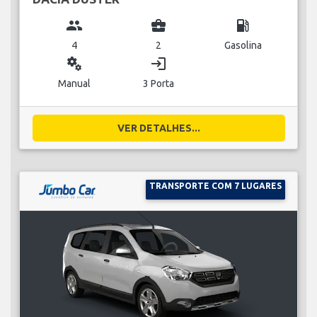
group
business_center
local_gas_station
4
2
Gasolina
miscellaneous_services
login
Manual
3 Porta
VER DETALHES...
TRANSPORTE COM 7 LUGARES