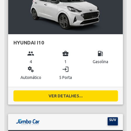
HYUNDAI I10
group
business_center
local_gas_station
4
1
Gasolina
miscellaneous_services
login
Automático
5 Porta
VER DETALHES...
SUV