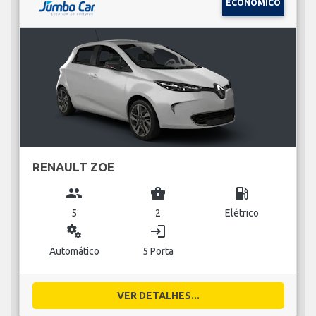
ECONÓMICO
RENAULT ZOE
group
business_center
local_gas_station
5
2
Elétrico
miscellaneous_services
login
Automático
5 Porta
VER DETALHES...