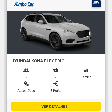
SUV
HYUNDAI KONA ELECTRIC
group
business_center
local_gas_station
5
2
Elétrico
miscellaneous_services
login
Automático
5 Porta
VER DETALHES...