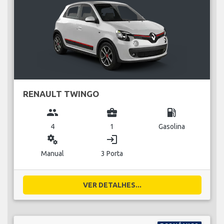
RENAULT TWINGO
group
business_center
local_gas_station
4
1
Gasolina
miscellaneous_services
login
Manual
3 Porta
VER DETALHES...