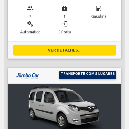
group
business_center
local_gas_station
7
1
Gasolina
miscellaneous_services
login
Automático
5 Porta
VER DETALHES...
TRANSPORTE COM 5 LUGARES