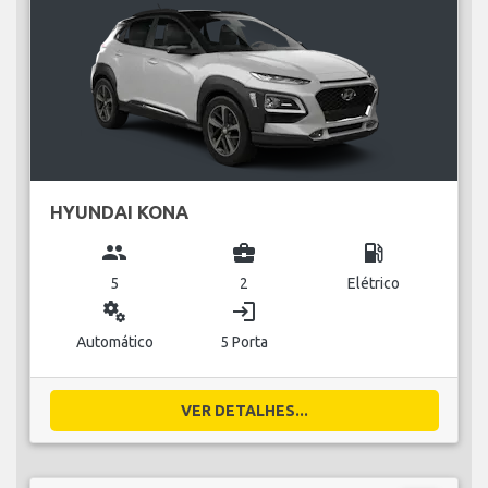
HYUNDAI KONA
group
business_center
local_gas_station
5
2
Elétrico
miscellaneous_services
login
Automático
5 Porta
VER DETALHES...