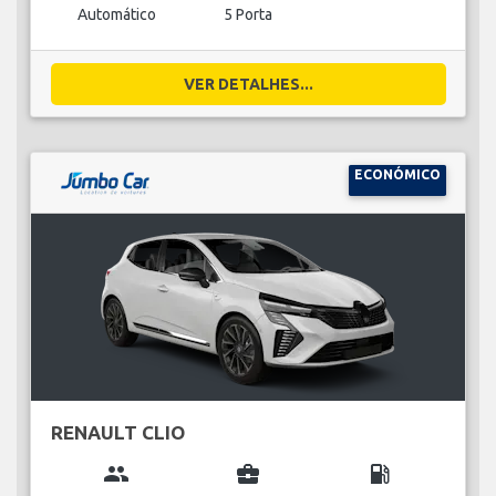
Automático
5 Porta
VER DETALHES...
ECONÓMICO
RENAULT CLIO
group
business_center
local_gas_station