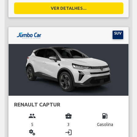
VER DETALHES...
SUV
RENAULT CAPTUR
group
business_center
local_gas_station
5
3
Gasolina
miscellaneous_services
login