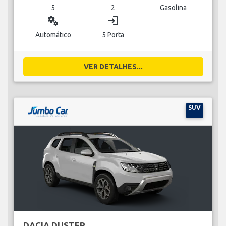
5
2
Gasolina
miscellaneous_services
login
Automático
5 Porta
VER DETALHES...
SUV
DACIA DUSTER