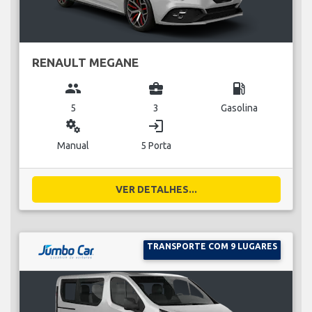
RENAULT MEGANE
group
business_center
local_gas_station
5
3
Gasolina
miscellaneous_services
login
Manual
5 Porta
VER DETALHES...
TRANSPORTE COM 9 LUGARES