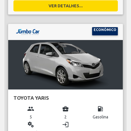
VER DETALHES...
ECONÓMICO
TOYOTA YARIS
group
business_center
local_gas_station
5
2
Gasolina
miscellaneous_services
login