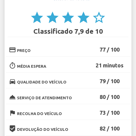
star
star
star
star
star_border
Classificado 7,9 de 10
credit_card
77 / 100
PREÇO
timer
21 minutos
MÉDIA ESPERA
directions_car
79 / 100
QUALIDADE DO VEÍCULO
room_service
80 / 100
SERVIÇO DE ATENDIMENTO
flag
73 / 100
RECOLHA DO VEÍCULO
beenhere
82 / 100
DEVOLUÇÃO DO VEÍCULO