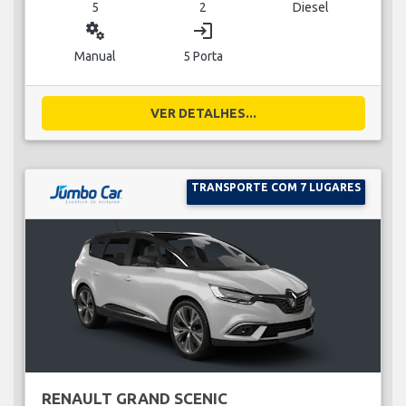
5
2
Diesel
miscellaneous_services
login
Manual
5 Porta
VER DETALHES...
TRANSPORTE COM 7 LUGARES
RENAULT GRAND SCENIC