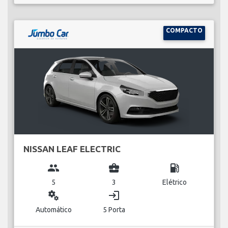
COMPACTO
NISSAN LEAF ELECTRIC
group
business_center
local_gas_station
5
3
Elétrico
miscellaneous_services
login
Automático
5 Porta