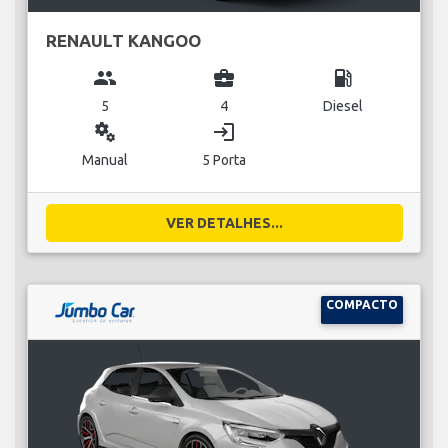
RENAULT KANGOO
group
business_center
local_gas_station
5
4
Diesel
miscellaneous_services
login
Manual
5 Porta
VER DETALHES...
COMPACTO