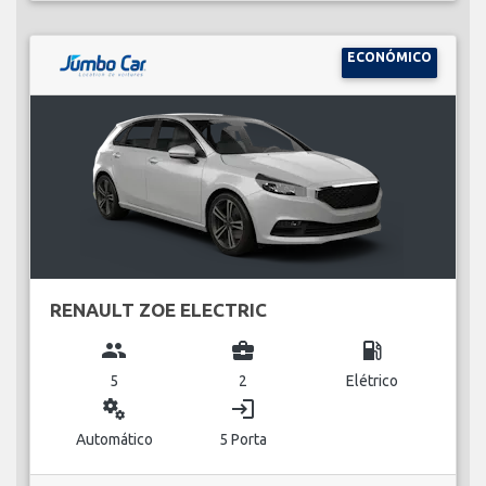
ECONÓMICO
RENAULT ZOE ELECTRIC
group
business_center
local_gas_station
5
2
Elétrico
miscellaneous_services
login
Automático
5 Porta