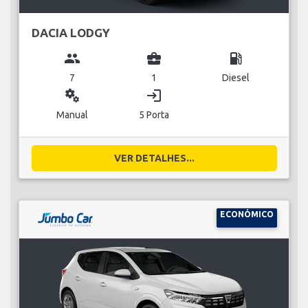
DACIA LODGY
group
business_center
local_gas_station
7
1
Diesel
miscellaneous_services
login
Manual
5 Porta
VER DETALHES...
ECONÓMICO