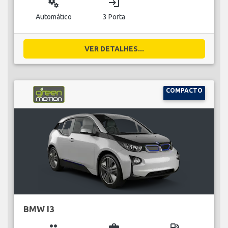
miscellaneous_services
login
Automático
3 Porta
VER DETALHES...
COMPACTO
BMW I3
group
business_center
local_gas_station