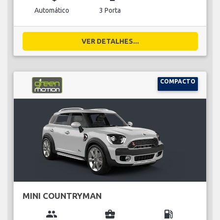
Automático
3 Porta
VER DETALHES...
COMPACTO
MINI COUNTRYMAN
group
business_center
local_gas_station