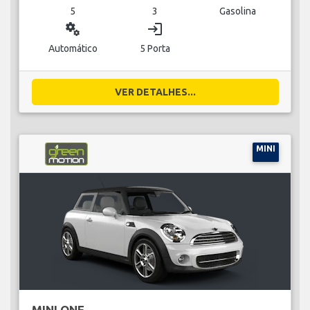
5
3
Gasolina
miscellaneous_services
login
Automático
5 Porta
VER DETALHES...
MINI
MINI ONE