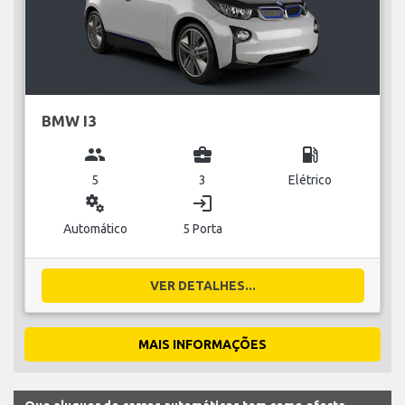
BMW I3
group
business_center
local_gas_station
5
3
Elétrico
miscellaneous_services
login
Automático
5 Porta
VER DETALHES...
MAIS INFORMAÇÕES