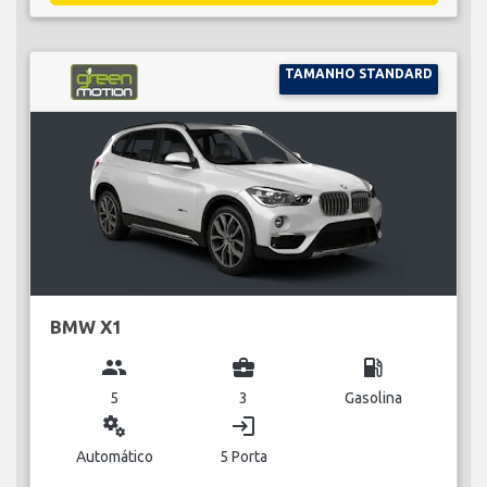
TAMANHO STANDARD
BMW X1
group
business_center
local_gas_station
5
3
Gasolina
miscellaneous_services
login
Automático
5 Porta