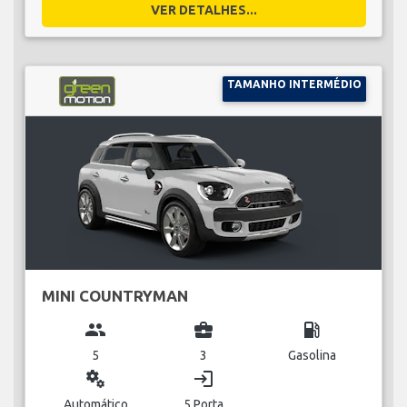
VER DETALHES...
TAMANHO INTERMÉDIO
MINI COUNTRYMAN
group
business_center
local_gas_station
5
3
Gasolina
miscellaneous_services
login
Automático
5 Porta