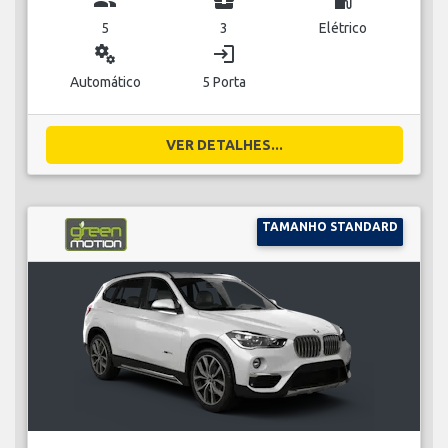
5
3
Elétrico
miscellaneous_services
login
Automático
5 Porta
VER DETALHES...
TAMANHO STANDARD