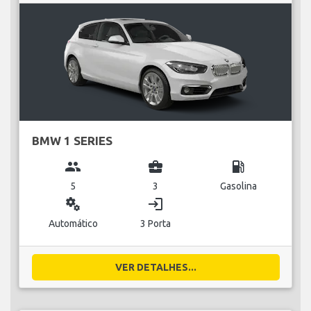
BMW 1 SERIES
group
business_center
local_gas_station
5
3
Gasolina
miscellaneous_services
login
Automático
3 Porta
VER DETALHES...