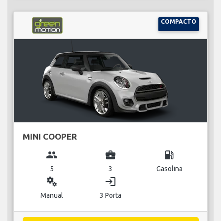
COMPACTO
MINI COOPER
group
business_center
local_gas_station
5
3
Gasolina
miscellaneous_services
login
Manual
3 Porta