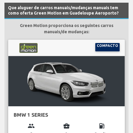
Que aluguer de carros manuais/mudanças manuais tem
como oferta Green Motion em Guadeloupe Aeroporto?
Green Motion proporciona os seguintes carros
manuais/de mudanças:
COMPACTO
BMW 1 SERIES
group
business_center
local_gas_station