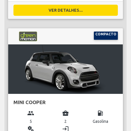
VER DETALHES...
COMPACTO
MINI COOPER
group
business_center
local_gas_station
5
2
Gasolina
miscellaneous_services
login