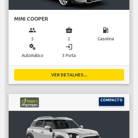
MINI COOPER
group
business_center
local_gas_station
5
2
Gasolina
miscellaneous_services
login
Automático
3 Porta
VER DETALHES...
COMPACTO