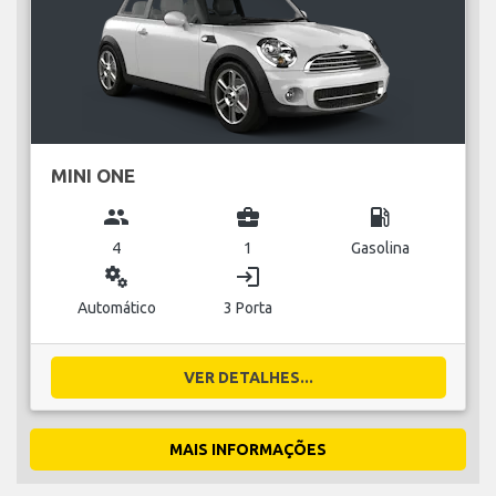
MINI ONE
group
business_center
local_gas_station
4
1
Gasolina
miscellaneous_services
login
Automático
3 Porta
VER DETALHES...
MAIS INFORMAÇÕES