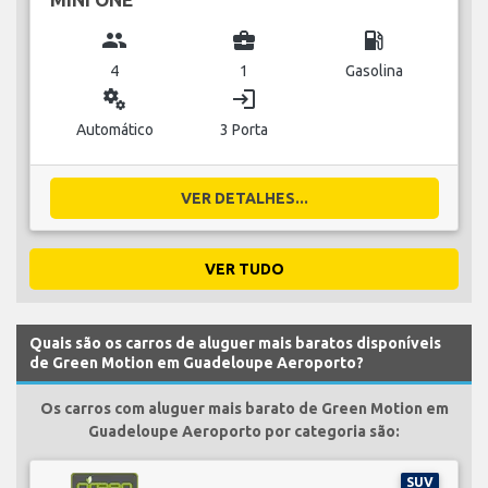
group
business_center
local_gas_station
4
1
Gasolina
miscellaneous_services
login
Automático
3 Porta
VER DETALHES...
VER TUDO
Quais são os carros de aluguer mais baratos disponíveis
de Green Motion em Guadeloupe Aeroporto?
Os carros com aluguer mais barato de Green Motion em
Guadeloupe Aeroporto por categoria são:
SUV