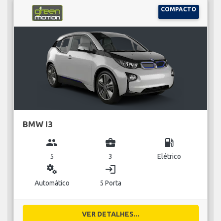
COMPACTO
BMW I3
group
business_center
local_gas_station
5
3
Elétrico
miscellaneous_services
login
Automático
5 Porta
VER DETALHES...