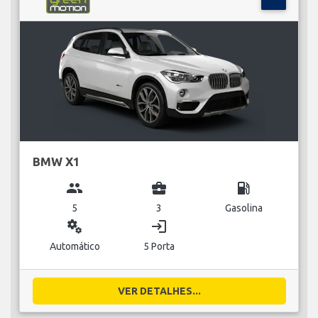
BMW X1
group
business_center
local_gas_station
5
3
Gasolina
miscellaneous_services
login
Automático
5 Porta
VER DETALHES...