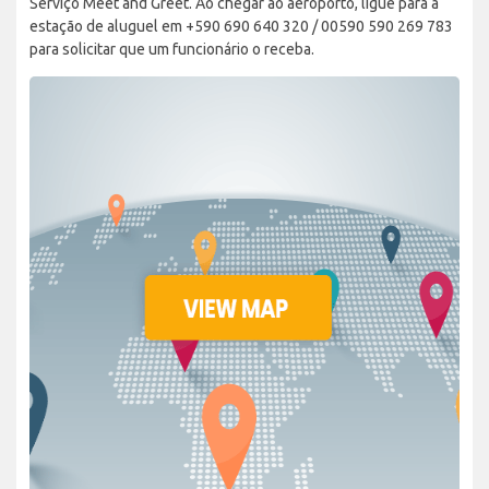
Serviço Meet and Greet. Ao chegar ao aeroporto, ligue para a
estação de aluguel em +590 690 640 320 / 00590 590 269 783
para solicitar que um funcionário o receba.