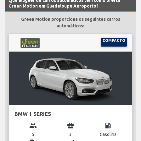
Que aluguer de carros automáticos tem como oferta
Green Motion em Guadeloupe Aeroporto?
Green Motion proporciona os seguintes carros
automáticos:
COMPACTO
BMW 1 SERIES
group
business_center
local_gas_station
5
3
Gasolina