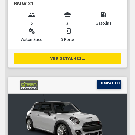
BMW X1
group
business_center
local_gas_station
5
3
Gasolina
miscellaneous_services
login
Automático
5 Porta
VER DETALHES...
COMPACTO