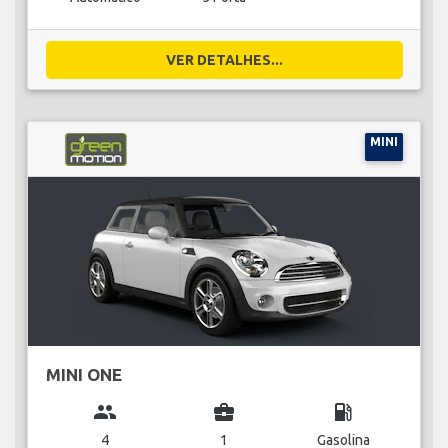
VER DETALHES...
MINI
MINI ONE
group
business_center
local_gas_station
4
1
Gasolina