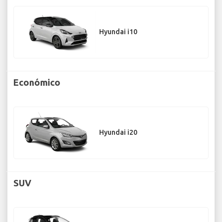
Hyundai i10
Económico
Hyundai i20
SUV