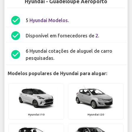
Hyundai - Guadeloupe Aeroporto
check_circle
5
Hyundai Modelos
.
check_circle
Disponível em fornecedores de
2
.
6 Hyundai cotações de aluguel de carro
check_circle
pesquisadas.
Modelos populares de Hyundai para alugar:
Hyundai i10
Hyundai i20