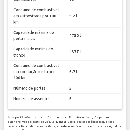
Consumo de combustível
em autoestrada por 100
5.2 l
km
Capacidade máxima do
1756 l
porta-malas
Capacidade mínima do
1577 l
tronco
Consumo de combustível
em condução mista por
5.7 l
100 km
Número de portas
5
Número de assentos
5
As especificações mostradas são apenas para fins informativos, não podemos
garantir o modelo exato do veículo Hyundai Tucson e as especificações que você
receberá. Para detalhes específicos, você deve verificar com a empresa de aluguel de