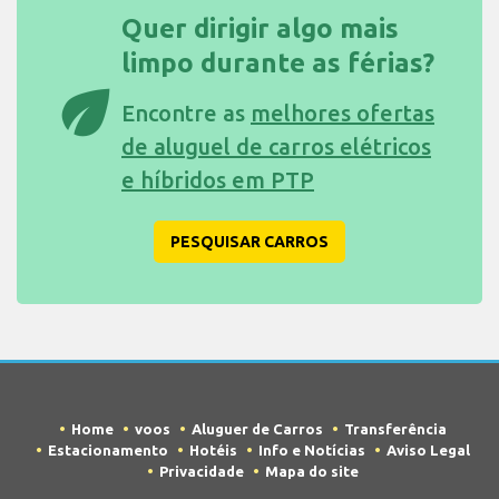
Quer dirigir algo mais
limpo durante as férias?
eco
Encontre as
melhores ofertas
de aluguel de carros elétricos
e híbridos em PTP
PESQUISAR CARROS
Home
voos
Aluguer de Carros
Transferência
Estacionamento
Hotéis
Info e Notícias
Aviso Legal
Privacidade
Mapa do site