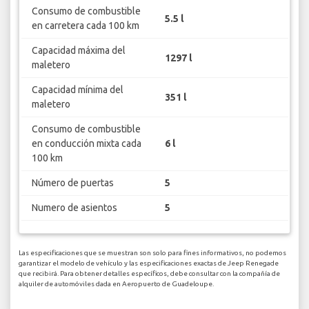
Consumo de combustible
5.5 l
en carretera cada 100 km
Capacidad máxima del
1297 l
maletero
Capacidad mínima del
351 l
maletero
Consumo de combustible
en conducción mixta cada
6 l
100 km
Número de puertas
5
Numero de asientos
5
Las especificaciones que se muestran son solo para fines informativos, no podemos
garantizar el modelo de vehículo y las especificaciones exactas de Jeep Renegade
que recibirá. Para obtener detalles específicos, debe consultar con la compañía de
alquiler de automóviles dada en Aeropuerto de Guadeloupe.