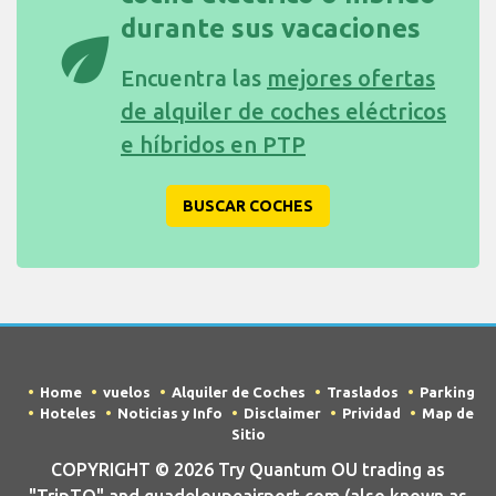
durante sus vacaciones
eco
Encuentra las
mejores ofertas
de alquiler de coches eléctricos
e híbridos en PTP
BUSCAR COCHES
Home
vuelos
Alquiler de Coches
Traslados
Parking
Hoteles
Noticias y Info
Disclaimer
Prividad
Map de
Sitio
COPYRIGHT © 2026 Try Quantum OU trading as