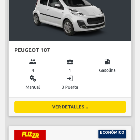
PEUGEOT 107
group
business_center
local_gas_station
4
1
Gasolina
miscellaneous_services
login
Manual
3 Puerta
VER DETALLES...
ECONÓMICO