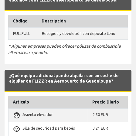
automóvil de FLIZZR en Aeropuerto de Guadeloupe?
Código
Descripción
FULLFULL
Recogida y devolución con depósito lleno
* Algunas empresas pueden ofrecer pólizas de combustible
alternativo a pedido.
¿Qué equipo adicional puedo alquilar con un coche de
alquiler de FLIZZR en Aeropuerto de Guadeloupe?
Articulo
Precio Diario
face
Asiento elevador
2,50 EUR
child_care
Silla de seguridad para bebés
3,21 EUR