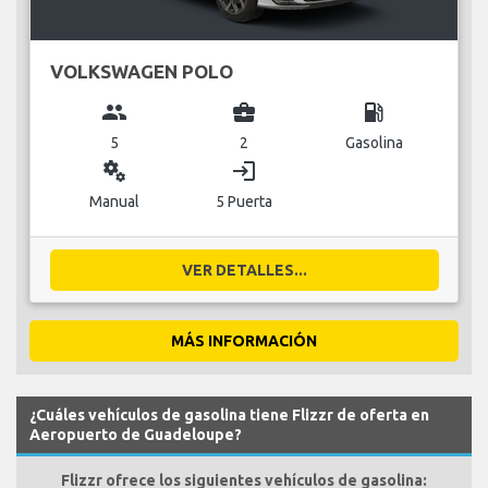
VOLKSWAGEN POLO
group
business_center
local_gas_station
5
2
Gasolina
miscellaneous_services
login
Manual
5 Puerta
VER DETALLES...
MÁS INFORMACIÓN
¿Cuáles vehículos de gasolina tiene Flizzr de oferta en
Aeropuerto de Guadeloupe?
Flizzr ofrece los siguientes vehículos de gasolina: