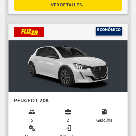
VER DETALLES...
ECONÓMICO
PEUGEOT 208
group
business_center
local_gas_station
5
2
Gasolina
miscellaneous_services
login