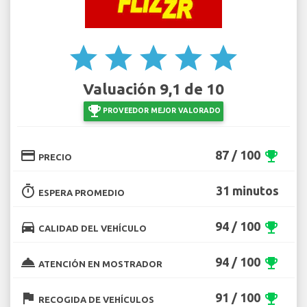
star
star
star
star
star
Valuación 9,1 de 10
emoji_events
PROVEEDOR MEJOR VALORADO
credit_card
87 / 100
emoji_events
PRECIO
timer
31 minutos
ESPERA PROMEDIO
directions_car
94 / 100
emoji_events
CALIDAD DEL VEHÍCULO
room_service
94 / 100
emoji_events
ATENCIÓN EN MOSTRADOR
flag
91 / 100
emoji_events
RECOGIDA DE VEHÍCULOS