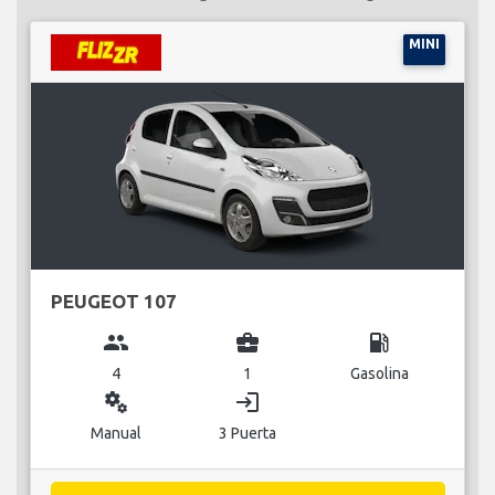
MINI
PEUGEOT 107
group
business_center
local_gas_station
4
1
Gasolina
miscellaneous_services
login
Manual
3 Puerta