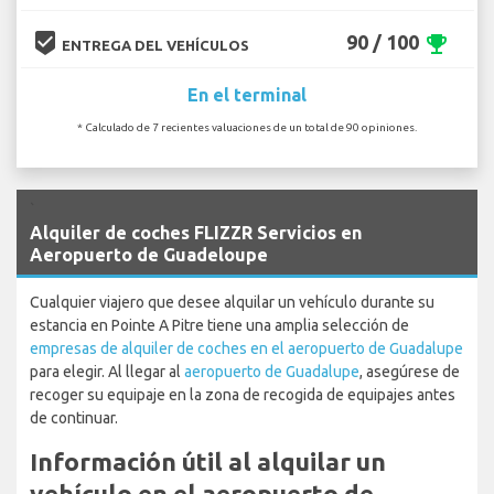
beenhere
90 / 100
emoji_events
ENTREGA DEL VEHÍCULOS
En el terminal
* Calculado de 7 recientes valuaciones de un total de 90 opiniones.
`
Alquiler de coches FLIZZR Servicios en
Aeropuerto de Guadeloupe
Cualquier viajero que desee alquilar un vehículo durante su
estancia en Pointe A Pitre tiene una amplia selección de
empresas de alquiler de coches en el aeropuerto de Guadalupe
para elegir. Al llegar al
aeropuerto de Guadalupe
, asegúrese de
recoger su equipaje en la zona de recogida de equipajes antes
de continuar.
Información útil al alquilar un
vehículo en el aeropuerto de