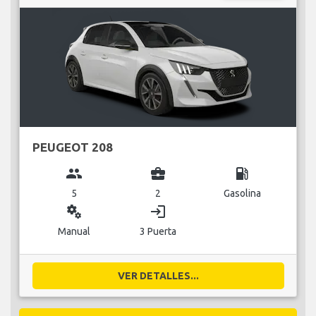
PEUGEOT 208
group
business_center
local_gas_station
5
2
Gasolina
miscellaneous_services
login
Manual
3 Puerta
VER DETALLES...