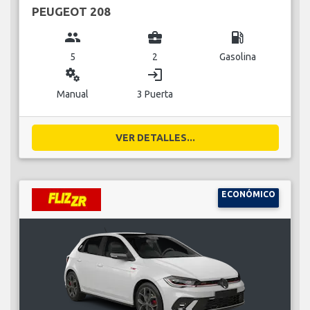
PEUGEOT 208
group
business_center
local_gas_station
5
2
Gasolina
miscellaneous_services
login
Manual
3 Puerta
VER DETALLES...
ECONÓMICO