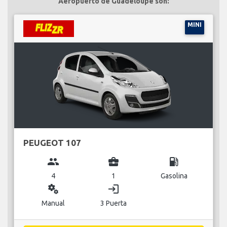
Aeropuerto de Guadeloupe son:
MINI
PEUGEOT 107
group
business_center
local_gas_station
4
1
Gasolina
miscellaneous_services
login
Manual
3 Puerta