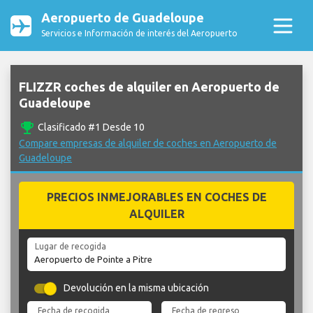
Aeropuerto de Guadeloupe
Servicios e Información de interés del Aeropuerto
FLIZZR coches de alquiler en Aeropuerto de
Guadeloupe
emoji_events
Clasificado #1 Desde 10
Compare empresas de alquiler de coches en Aeropuerto de
Guadeloupe
PRECIOS INMEJORABLES EN COCHES DE
ALQUILER
Lugar de recogida
Devolución en la misma ubicación
Fecha de recogida
Fecha de regreso