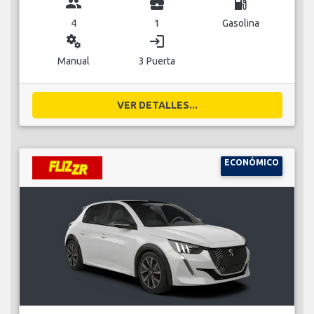
group
business_center
local_gas_station
4
1
Gasolina
miscellaneous_services
login
Manual
3 Puerta
VER DETALLES...
ECONÓMICO