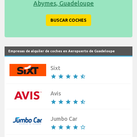
Abymes, Guadeloupe
BUSCAR COCHES
Empresas de alquiler de coches en Aeropuerto de Guadeloupe
Sixt
star
star
star
star
star_half
Avis
star
star
star
star
star_half
Jumbo Car
star
star
star
star
star_border