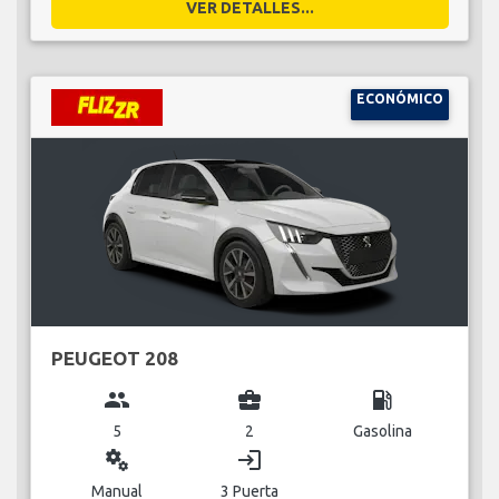
VER DETALLES...
ECONÓMICO
PEUGEOT 208
group
business_center
local_gas_station
5
2
Gasolina
miscellaneous_services
login
Manual
3 Puerta