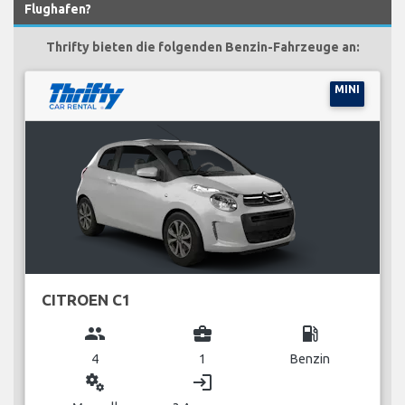
Flughafen?
Thrifty bieten die folgenden Benzin-Fahrzeuge an:
MINI
CITROEN C1
group
business_center
local_gas_station
4
1
Benzin
miscellaneous_services
login