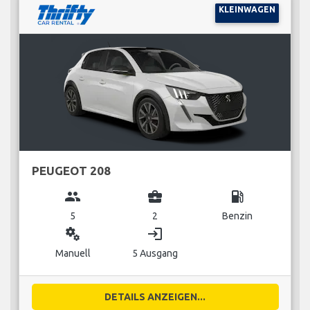
KLEINWAGEN
PEUGEOT 208
group
business_center
local_gas_station
5
2
Benzin
miscellaneous_services
login
Manuell
5 Ausgang
DETAILS ANZEIGEN...