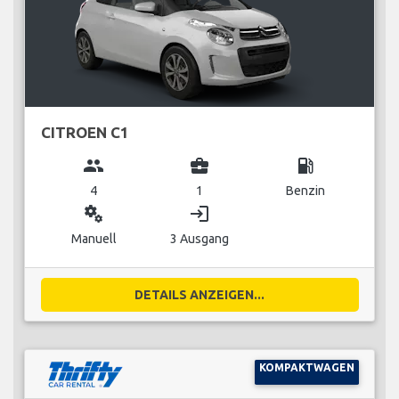
CITROEN C1
group
business_center
local_gas_station
4
1
Benzin
miscellaneous_services
login
Manuell
3 Ausgang
DETAILS ANZEIGEN...
KOMPAKTWAGEN