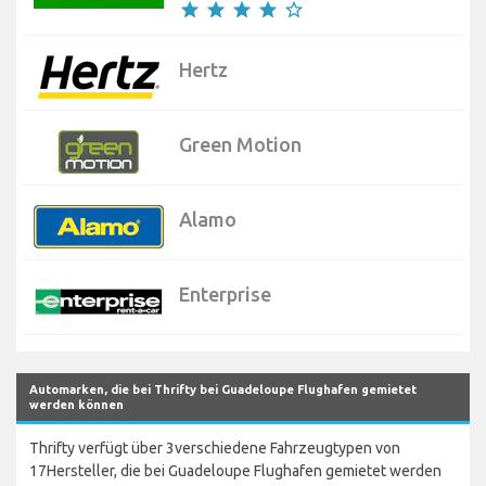
star
star
star
star
star_border
Hertz
Green Motion
Alamo
Enterprise
Automarken, die bei Thrifty bei Guadeloupe Flughafen gemietet
werden können
Thrifty verfügt über 3verschiedene Fahrzeugtypen von
17Hersteller, die bei Guadeloupe Flughafen gemietet werden