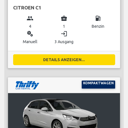
CITROEN C1
group
business_center
local_gas_station
4
1
Benzin
miscellaneous_services
login
Manuell
3 Ausgang
DETAILS ANZEIGEN...
KOMPAKTWAGEN