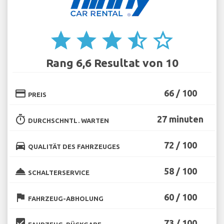
star
star
star
star_half
star_border
Rang 6,6 Resultat von 10
credit_card
66 / 100
PREIS
timer
27 minuten
DURCHSCHNTL. WARTEN
directions_car
72 / 100
QUALITÄT DES FAHRZEUGES
room_service
58 / 100
SCHALTERSERVICE
flag
60 / 100
FAHRZEUG-ABHOLUNG
beenhere
73 / 100