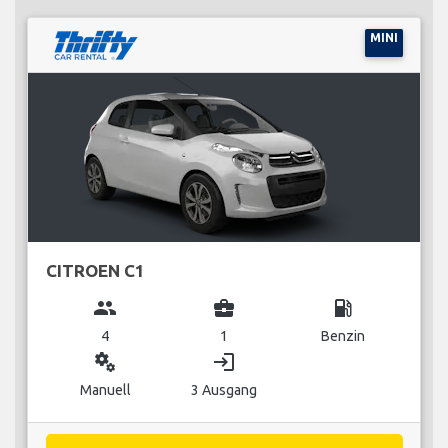
MINI
CITROEN C1
group
business_center
local_gas_station
4
1
Benzin
miscellaneous_services
login
Manuell
3 Ausgang