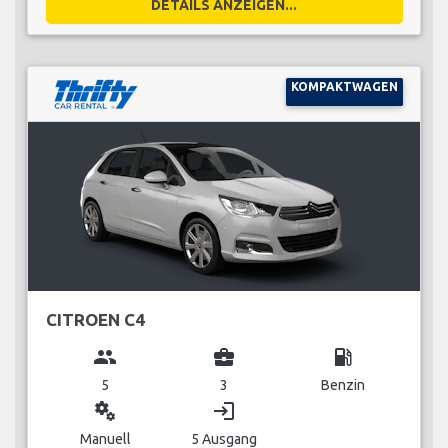
DETAILS ANZEIGEN...
KOMPAKTWAGEN
CITROEN C4
group
business_center
local_gas_station
5
3
Benzin
miscellaneous_services
login
Manuell
5 Ausgang