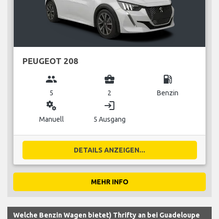
PEUGEOT 208
group
business_center
local_gas_station
5
2
Benzin
miscellaneous_services
login
Manuell
5 Ausgang
DETAILS ANZEIGEN...
MEHR INFO
Welche Benzin Wagen bietet) Thrifty an bei Guadeloupe