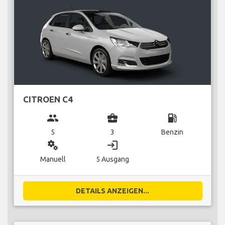
CITROEN C4
group
business_center
local_gas_station
5
3
Benzin
miscellaneous_services
login
Manuell
5 Ausgang
DETAILS ANZEIGEN...