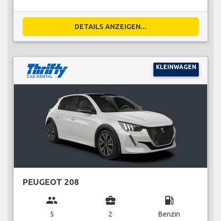
DETAILS ANZEIGEN...
KLEINWAGEN
PEUGEOT 208
group
business_center
local_gas_station
5
2
Benzin