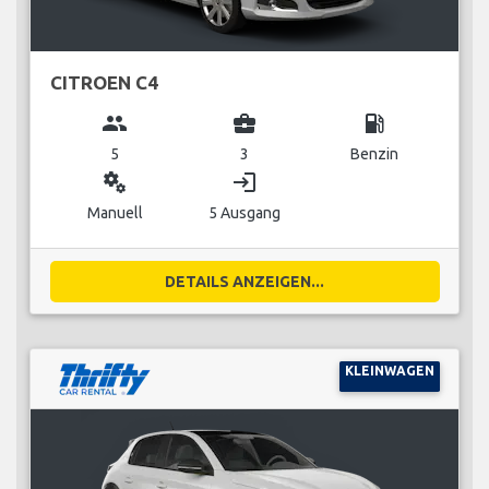
CITROEN C4
group
business_center
local_gas_station
5
3
Benzin
miscellaneous_services
login
Manuell
5 Ausgang
DETAILS ANZEIGEN...
KLEINWAGEN