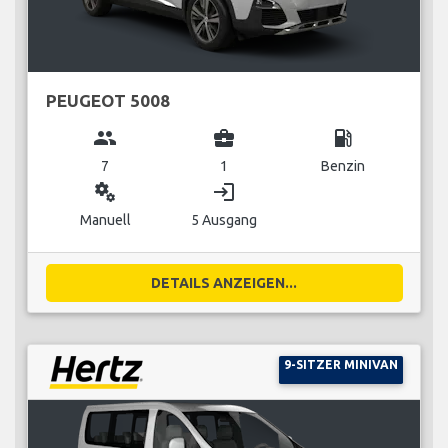
PEUGEOT 5008
group
business_center
local_gas_station
7
1
Benzin
miscellaneous_services
login
Manuell
5 Ausgang
DETAILS ANZEIGEN...
9-SITZER MINIVAN