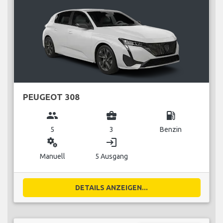
PEUGEOT 308
group
business_center
local_gas_station
5
3
Benzin
miscellaneous_services
login
Manuell
5 Ausgang
DETAILS ANZEIGEN...