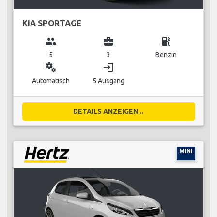
KIA SPORTAGE
group
business_center
local_gas_station
5
3
Benzin
miscellaneous_services
login
Automatisch
5 Ausgang
DETAILS ANZEIGEN...
MINI