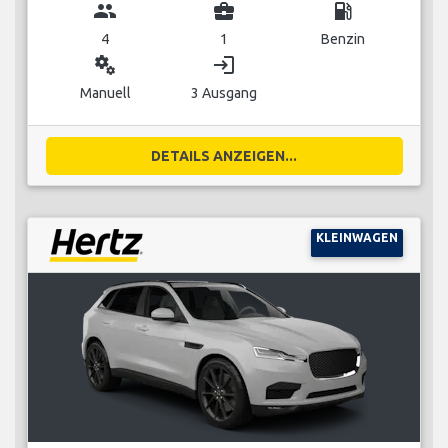
group
business_center
local_gas_station
4
1
Benzin
miscellaneous_services
login
Manuell
3 Ausgang
DETAILS ANZEIGEN...
KLEINWAGEN