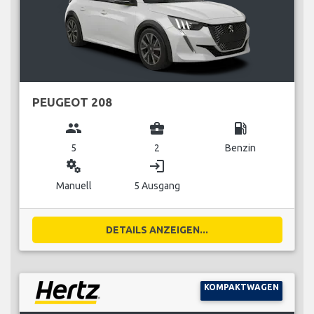
PEUGEOT 208
group
business_center
local_gas_station
5
2
Benzin
miscellaneous_services
login
Manuell
5 Ausgang
DETAILS ANZEIGEN...
KOMPAKTWAGEN