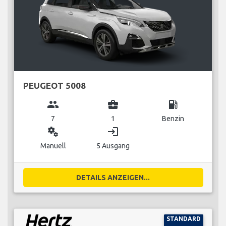
PEUGEOT 5008
group
business_center
local_gas_station
7
1
Benzin
miscellaneous_services
login
Manuell
5 Ausgang
DETAILS ANZEIGEN...
STANDARD