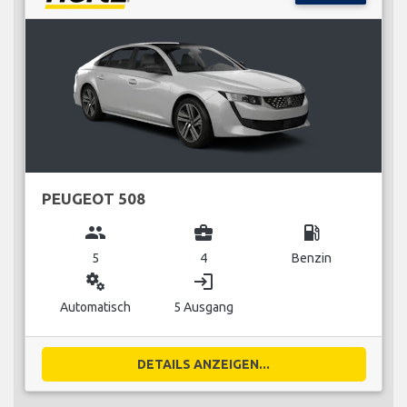
PEUGEOT 508
group
business_center
local_gas_station
5
4
Benzin
miscellaneous_services
login
Automatisch
5 Ausgang
DETAILS ANZEIGEN...