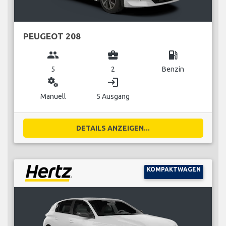
PEUGEOT 208
group
business_center
local_gas_station
5
2
Benzin
miscellaneous_services
login
Manuell
5 Ausgang
DETAILS ANZEIGEN...
KOMPAKTWAGEN