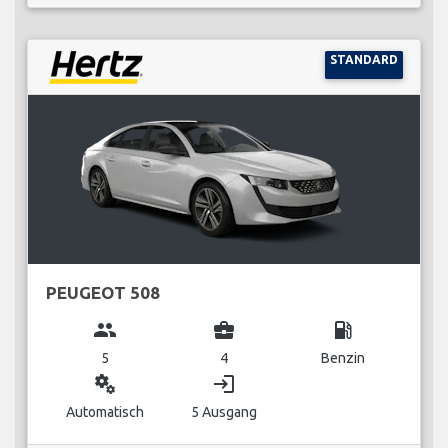
STANDARD
PEUGEOT 508
group
business_center
local_gas_station
5
4
Benzin
miscellaneous_services
login
Automatisch
5 Ausgang