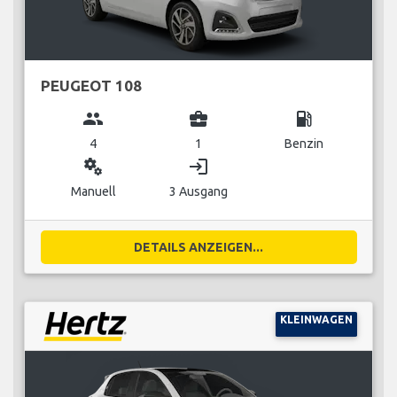
PEUGEOT 108
group
business_center
local_gas_station
4
1
Benzin
miscellaneous_services
login
Manuell
3 Ausgang
DETAILS ANZEIGEN...
KLEINWAGEN