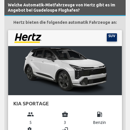
Welche Automatik-Mietfahrzeuge von Hertz gibt es im
Angebot bei Guadeloupe Flughafen?
Hertz bieten die folgenden automatik Fahrzeuge an:
SUV
KIA SPORTAGE
group
business_center
local_gas_station
5
3
Benzin