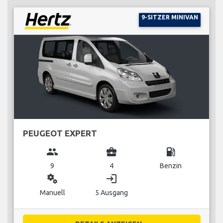
9-SITZER MINIVAN
PEUGEOT EXPERT
group
business_center
local_gas_station
9
4
Benzin
miscellaneous_services
login
Manuell
5 Ausgang