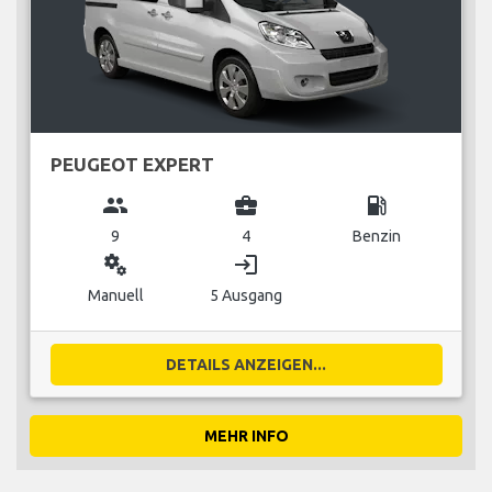
PEUGEOT EXPERT
group
business_center
local_gas_station
9
4
Benzin
miscellaneous_services
login
Manuell
5 Ausgang
DETAILS ANZEIGEN...
MEHR INFO