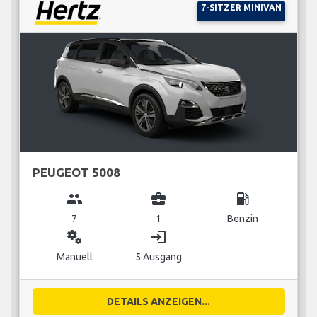
7-SITZER MINIVAN
PEUGEOT 5008
group
business_center
local_gas_station
7
1
Benzin
miscellaneous_services
login
Manuell
5 Ausgang
DETAILS ANZEIGEN...