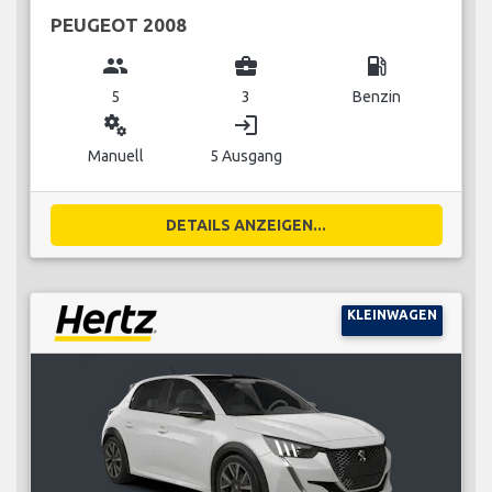
PEUGEOT 2008
group
business_center
local_gas_station
5
3
Benzin
miscellaneous_services
login
Manuell
5 Ausgang
DETAILS ANZEIGEN...
KLEINWAGEN