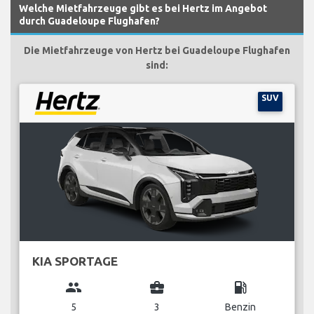
Welche Mietfahrzeuge gibt es bei Hertz im Angebot
durch Guadeloupe Flughafen?
Die Mietfahrzeuge von Hertz bei Guadeloupe Flughafen
sind:
SUV
KIA SPORTAGE
group
business_center
local_gas_station
5
3
Benzin