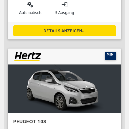
miscellaneous_services
login
Automatisch
5 Ausgang
DETAILS ANZEIGEN...
MINI
PEUGEOT 108