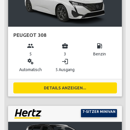
PEUGEOT 308
group
business_center
local_gas_station
5
3
Benzin
miscellaneous_services
login
Automatisch
5 Ausgang
DETAILS ANZEIGEN...
7-SITZER MINIVAN