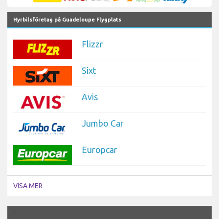
Hyrbilsföretag på Guadeloupe Flygplats
Flizzr
Sixt
Avis
Jumbo Car
Europcar
VISA MER
`