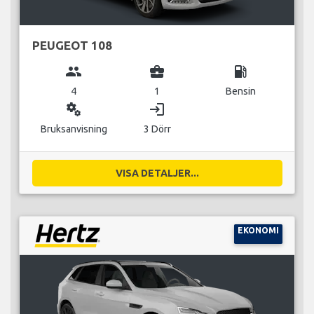
PEUGEOT 108
group
business_center
local_gas_station
4
1
Bensin
miscellaneous_services
login
Bruksanvisning
3 Dörr
VISA DETALJER...
EKONOMI