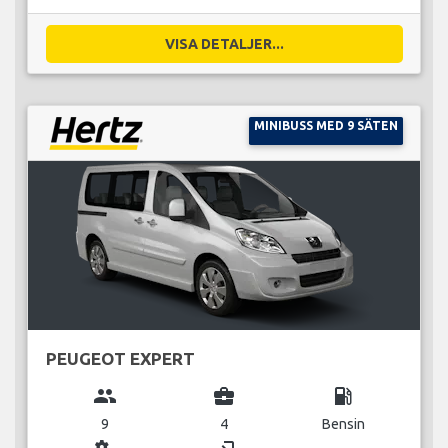
VISA DETALJER...
MINIBUSS MED 9 SÄTEN
PEUGEOT EXPERT
group
business_center
local_gas_station
9
4
Bensin