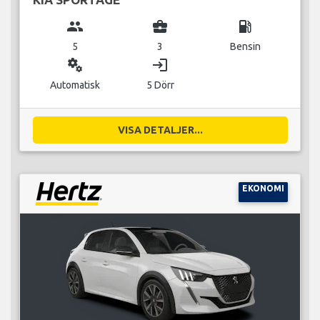
group
business_center
local_gas_station
5
3
Bensin
miscellaneous_services
login
Automatisk
5 Dörr
VISA DETALJER...
EKONOMI