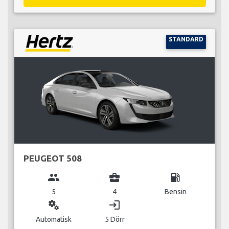
STANDARD
PEUGEOT 508
group
business_center
local_gas_station
5
4
Bensin
miscellaneous_services
login
Automatisk
5 Dörr