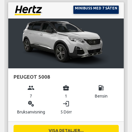
MINIBUSS MED 7 SÄTEN
PEUGEOT 5008
group
business_center
local_gas_station
7
1
Bensin
miscellaneous_services
login
Bruksanvisning
5 Dörr
VISA DETALJER...