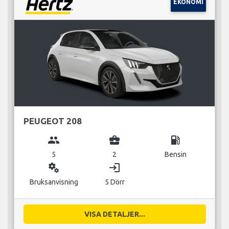
EKONOMI
PEUGEOT 208
group
business_center
local_gas_station
5
2
Bensin
miscellaneous_services
login
Bruksanvisning
5 Dörr
VISA DETALJER...