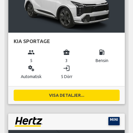
KIA SPORTAGE
group
business_center
local_gas_station
5
3
Bensin
miscellaneous_services
login
Automatisk
5 Dörr
VISA DETALJER...
MINI