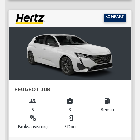
KOMPAKT
PEUGEOT 308
group
business_center
local_gas_station
5
3
Bensin
miscellaneous_services
login
Bruksanvisning
5 Dörr