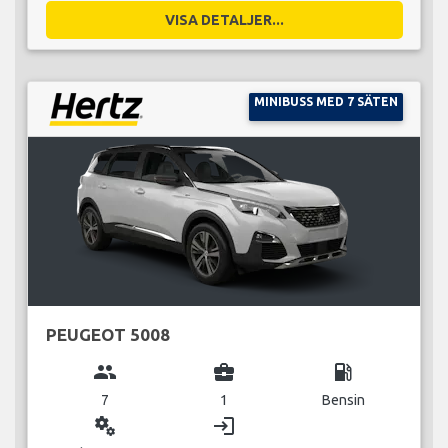
VISA DETALJER...
MINIBUSS MED 7 SÄTEN
PEUGEOT 5008
group
business_center
local_gas_station
7
1
Bensin
miscellaneous_services
login