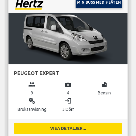
MINIBUSS MED 9 SÄTEN
PEUGEOT EXPERT
group
business_center
local_gas_station
9
4
Bensin
miscellaneous_services
login
Bruksanvisning
5 Dörr
VISA DETALJER...