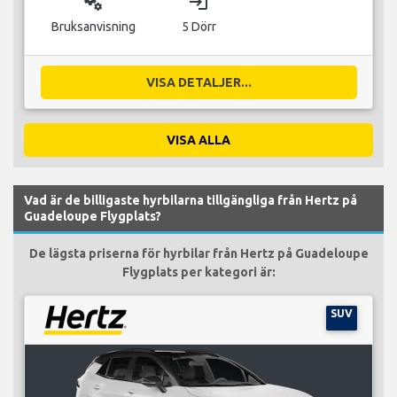
miscellaneous_services
login
Bruksanvisning
5 Dörr
VISA DETALJER...
VISA ALLA
Vad är de billigaste hyrbilarna tillgängliga från Hertz på
Guadeloupe Flygplats?
De lägsta priserna för hyrbilar från Hertz på Guadeloupe
Flygplats per kategori är:
SUV