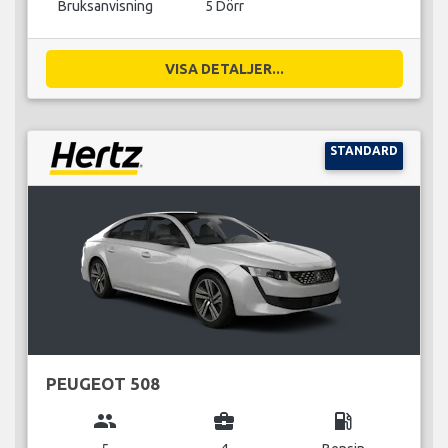
Bruksanvisning
5 Dörr
VISA DETALJER...
STANDARD
PEUGEOT 508
group
business_center
local_gas_station