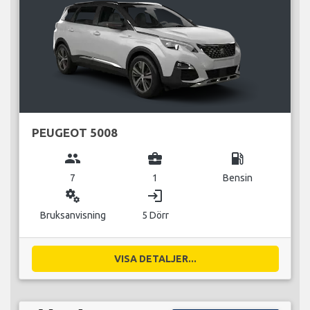
PEUGEOT 5008
group
business_center
local_gas_station
7
1
Bensin
miscellaneous_services
login
Bruksanvisning
5 Dörr
VISA DETALJER...