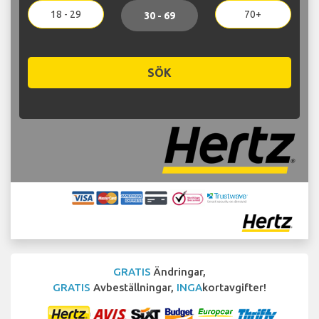
18 - 29
70+
30 - 69
SÖK
GRATIS
Ändringar,
GRATIS
Avbeställningar,
INGA
kortavgifter!