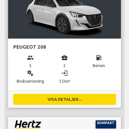
PEUGEOT 208
group
business_center
local_gas_station
5
2
Bensin
miscellaneous_services
login
Bruksanvisning
5 Dörr
VISA DETALJER...
KOMPAKT