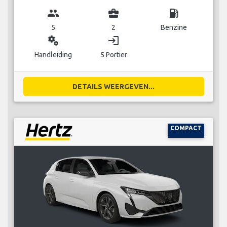
group
business_center
local_gas_station
5
2
Benzine
miscellaneous_services
login
Handleiding
5 Portier
DETAILS WEERGEVEN...
COMPACT