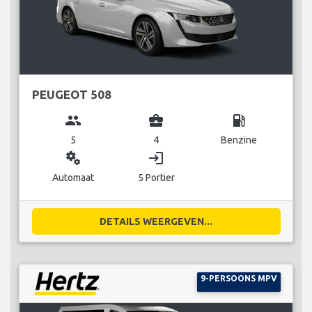
PEUGEOT 508
group
business_center
local_gas_station
5
4
Benzine
miscellaneous_services
login
Automaat
5 Portier
DETAILS WEERGEVEN...
9-PERSOONS MPV