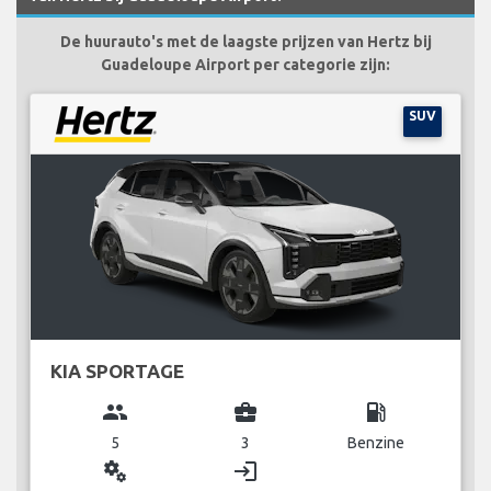
De huurauto's met de laagste prijzen van Hertz bij
Guadeloupe Airport per categorie zijn:
SUV
KIA SPORTAGE
group
business_center
local_gas_station
5
3
Benzine
miscellaneous_services
login