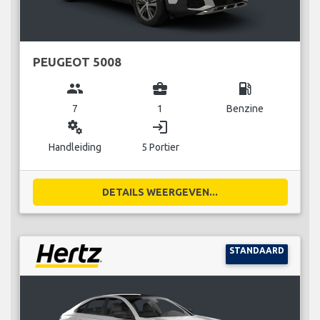
PEUGEOT 5008
group
business_center
local_gas_station
7
1
Benzine
miscellaneous_services
login
Handleiding
5 Portier
DETAILS WEERGEVEN...
STANDAARD