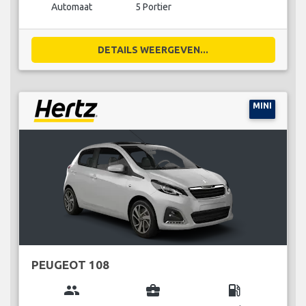
Automaat
5 Portier
DETAILS WEERGEVEN...
MINI
PEUGEOT 108
group
business_center
local_gas_station