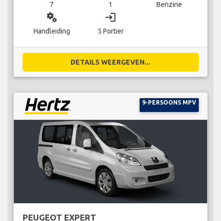
7
1
Benzine
miscellaneous_services
login
Handleiding
5 Portier
DETAILS WEERGEVEN...
9-PERSOONS MPV
PEUGEOT EXPERT