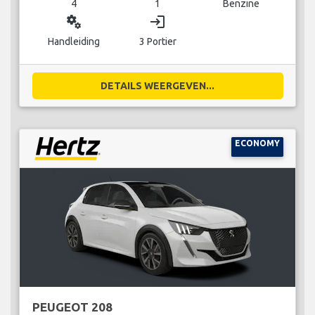
4
1
Benzine
miscellaneous_services
login
Handleiding
3 Portier
DETAILS WEERGEVEN...
ECONOMY
PEUGEOT 208