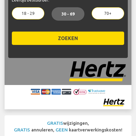
18 - 29
70+
30 - 69
ZOEKEN
GRATIS
wijzigingen,
GRATIS
annuleren,
GEEN
kaartverwerkingskosten!