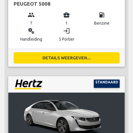
PEUGEOT 5008
group
business_center
local_gas_station
7
1
Benzine
miscellaneous_services
login
Handleiding
5 Portier
DETAILS WEERGEVEN...
STANDAARD