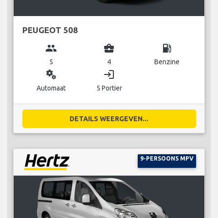
PEUGEOT 508
group
business_center
local_gas_station
5
4
Benzine
miscellaneous_services
login
Automaat
5 Portier
DETAILS WEERGEVEN...
9-PERSOONS MPV