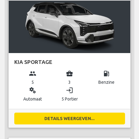
KIA SPORTAGE
group
business_center
local_gas_station
5
3
Benzine
miscellaneous_services
login
Automaat
5 Portier
DETAILS WEERGEVEN...