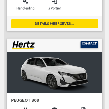
miscellaneous_services
login
Handleiding
5 Portier
DETAILS WEERGEVEN...
COMPACT
PEUGEOT 308