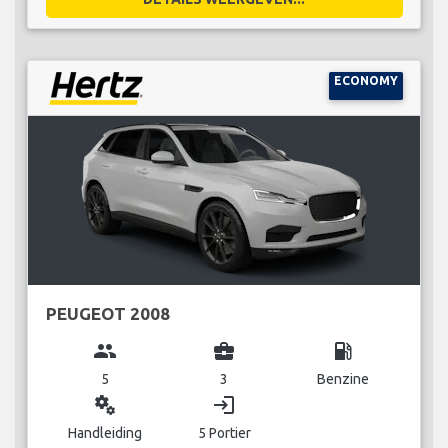
ECONOMY
PEUGEOT 2008
group
business_center
local_gas_station
5
3
Benzine
miscellaneous_services
login
Handleiding
5 Portier