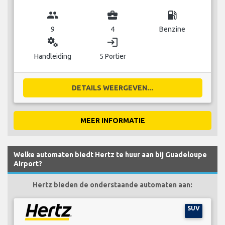
group
business_center
local_gas_station
9
4
Benzine
miscellaneous_services
login
Handleiding
5 Portier
DETAILS WEERGEVEN...
MEER INFORMATIE
Welke automaten biedt Hertz te huur aan bij Guadeloupe
Airport?
Hertz bieden de onderstaande automaten aan:
SUV