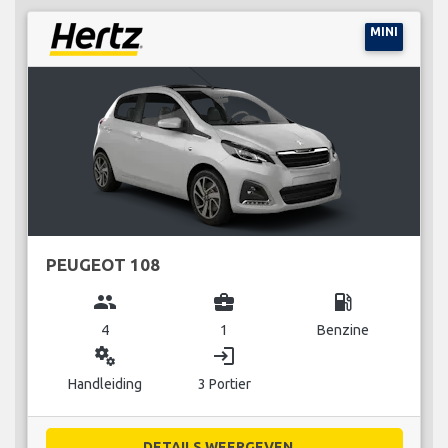
MINI
PEUGEOT 108
group
business_center
local_gas_station
4
1
Benzine
miscellaneous_services
login
Handleiding
3 Portier
DETAILS WEERGEVEN...