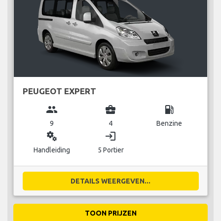
PEUGEOT EXPERT
group
business_center
local_gas_station
9
4
Benzine
miscellaneous_services
login
Handleiding
5 Portier
DETAILS WEERGEVEN...
TOON PRIJZEN