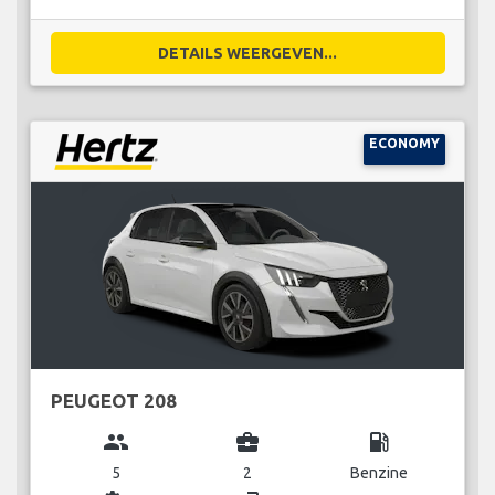
DETAILS WEERGEVEN...
ECONOMY
PEUGEOT 208
group
business_center
local_gas_station
5
2
Benzine