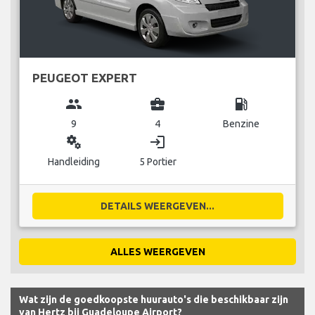
PEUGEOT EXPERT
group
business_center
local_gas_station
9
4
Benzine
miscellaneous_services
login
Handleiding
5 Portier
DETAILS WEERGEVEN...
ALLES WEERGEVEN
Wat zijn de goedkoopste huurauto's die beschikbaar zijn
van Hertz bij Guadeloupe Airport?