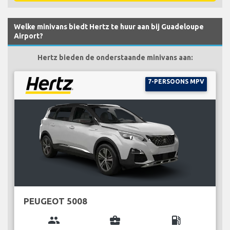
Welke minivans biedt Hertz te huur aan bij Guadeloupe
Airport?
Hertz bieden de onderstaande minivans aan:
7-PERSOONS MPV
PEUGEOT 5008
group
business_center
local_gas_station