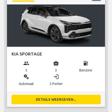
KIA SPORTAGE
group
business_center
local_gas_station
5
3
Benzine
miscellaneous_services
login
Automaat
5 Portier
DETAILS WEERGEVEN...