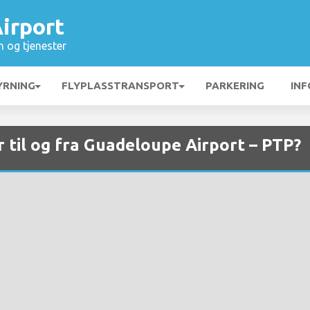
irport
n og tjenester
YRNING
FLYPLASSTRANSPORT
PARKERING
INF
r til og fra Guadeloupe Airport – PTP?