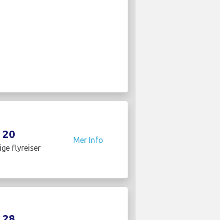
20
Mer Info
ige flyreiser
28