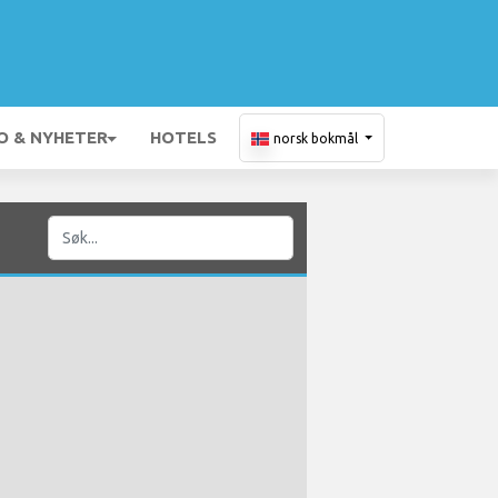
O & NYHETER
HOTELS
norsk bokmål