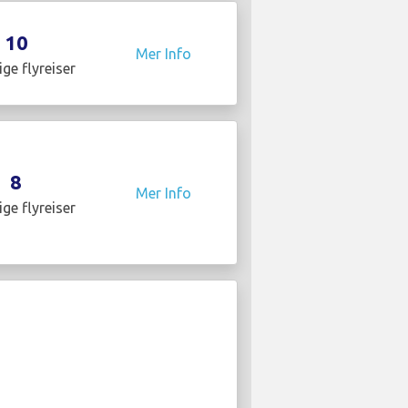
10
Mer Info
ige flyreiser
8
Mer Info
ige flyreiser