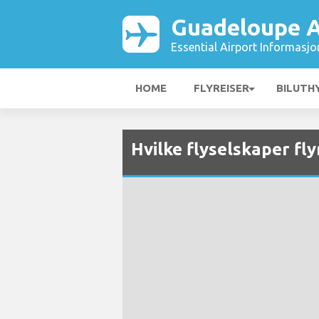
Guadeloupe A
Essential Airport Informasjo
HOME
FLYREISER
BILUTH
Hvilke flyselskaper fly