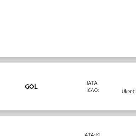
IATA:
GOL
ICAO:
Ukentl
IATA: KL