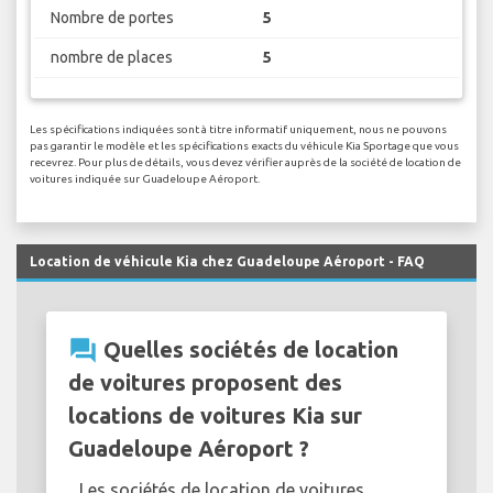
Nombre de portes
5
nombre de places
5
Les spécifications indiquées sont à titre informatif uniquement, nous ne pouvons
pas garantir le modèle et les spécifications exacts du véhicule Kia Sportage que vous
recevrez. Pour plus de détails, vous devez vérifier auprès de la société de location de
voitures indiquée sur Guadeloupe Aéroport.
Location de véhicule Kia chez Guadeloupe Aéroport - FAQ
question_answer
Quelles sociétés de location
de voitures proposent des
locations de voitures Kia sur
Guadeloupe Aéroport ?
Les sociétés de location de voitures