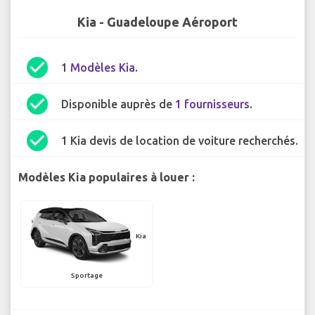
Kia - Guadeloupe Aéroport
check_circle
1
Modèles Kia
.
check_circle
Disponible auprès de
1 fournisseurs
.
check_circle
1 Kia devis de location de voiture recherchés.
Modèles Kia populaires à louer :
Kia
Sportage