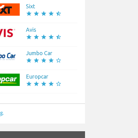
Sixt
star
star
star
star
star_half
Avis
star
star
star
star
star_half
Jumbo Car
star
star
star
star
star_border
Europcar
star
star
star
star
star_border
多