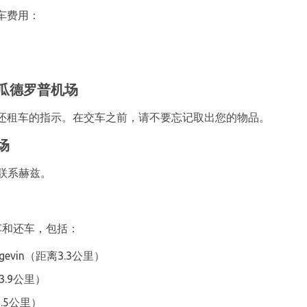
车费用：
瓜德罗普机场
还租车的指示。在交车之前，请不要忘记取出您的物品。
场
6联系赫兹。
车和还车，包括：
e Bergevin（距离3.3公里）
距离3.9公里）
离7.5公里）