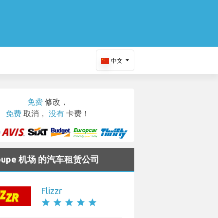
中文
免费
修改，
免费
取消，
没有
卡费！
loupe 机场 的汽车租赁公司
Flizzr
star
star
star
star
star