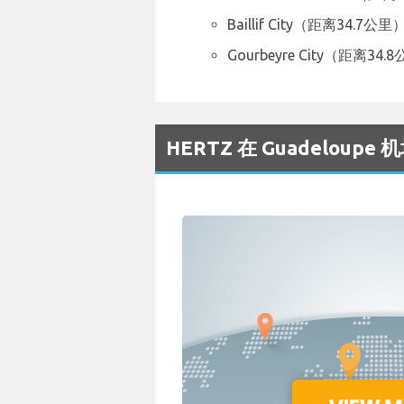
Baillif City（距离34.7公里
Gourbeyre City（距离34.
HERTZ 在 Guadelou