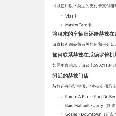
可以使用以下类型的支付卡支付租
Visa卡
MasterCard卡
将租来的车辆归还给赫兹在
请直接咨询赫兹有关如何和何处归
如何联系赫兹在瓜德罗普机
如需更多信息，请致电59021134
附近的赫兹门店
赫兹还在附近提供5个办事处供取
Pointe A Pitre - Port D
Baie Mahault - Jarry（
Gosier - Downtown（距