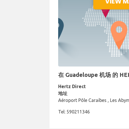
在 Guadeloupe 机场 的
Hertz Direct
地址
Aéroport Pôle Caraïbes , Les Aby
Tel: 590211346